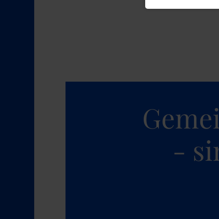
Gemei
- s