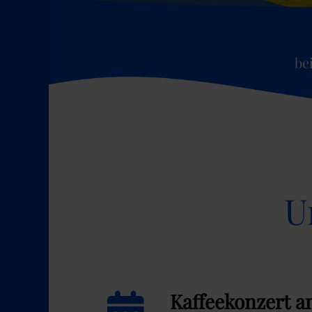
be
U
Kaffeekonzert a