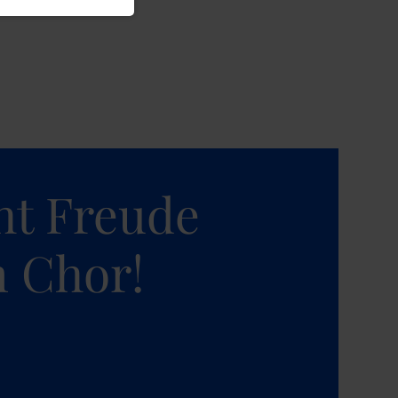
t Freude
m Chor!