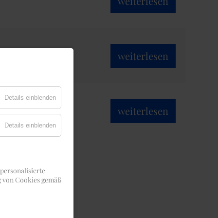
weiterlesen
weiterlesen
Details einblenden
weiterlesen
Details einblenden
personalisierte
ng von Cookies gemäß