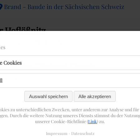
Brand - Baude in der Sächsischen Schweiz
er Hoflößnitz
9.2026 18:00
Hoflößnitz
ies
e Cookies
n in der Töpferei Thunig
i Thunig
ll
Auswahl speichern
Alle akzeptieren
kies zu unterschiedlichen Zwecken, unter anderem zur Analyse und für 
gen. Durch die weitere Nutzung unseres Diensts stimmst du der Nutzu
unserer Cookie-Richtlinie (
Link
) zu.
weitere Termine
Impressum
Datenschutz