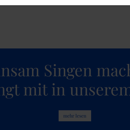
nsam Singen mach
ingt mit in unsere
mehr lesen