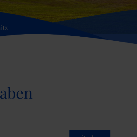
itz
haben