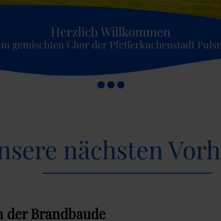
Herzlich Willkommen
im gemischten Chor der Pfefferkuchenstadt Pulsn
•
•
•
nsere nächsten Vor
n der Brandbaude